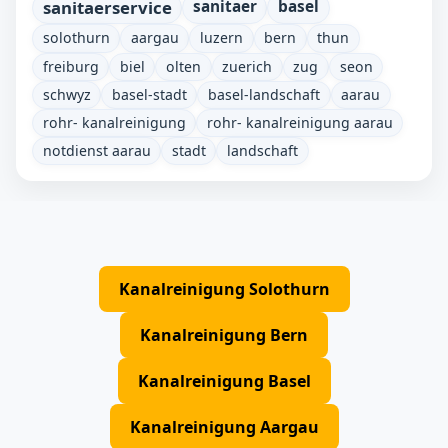
sanitaerservice
sanitaer
basel
solothurn
aargau
luzern
bern
thun
freiburg
biel
olten
zuerich
zug
seon
schwyz
basel-stadt
basel-landschaft
aarau
rohr- kanalreinigung
rohr- kanalreinigung aarau
notdienst aarau
stadt
landschaft
Kanalreinigung Solothurn
Kanalreinigung Bern
Kanalreinigung Basel
Kanalreinigung Aargau