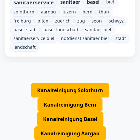
sanitaerservice
sanitaer
basel
biel
solothurn
aargau
luzern
bern
thun
freiburg
olten
zuerich
zug
seon
schwyz
basel-stadt
basel-landschaft
sanitaer biel
sanitaerservice biel
notdienst sanitaer biel
stadt
landschaft
Kanalreinigung Solothurn
Kanalreinigung Bern
Kanalreinigung Basel
Kanalreinigung Aargau