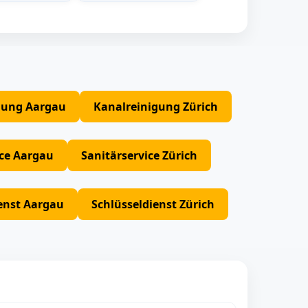
gung Aargau
Kanalreinigung Zürich
ice Aargau
Sanitärservice Zürich
enst Aargau
Schlüsseldienst Zürich