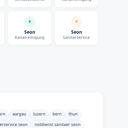
Seon
Seon
Kanalreinigung
Sanitärservice
urn
aargau
luzern
bern
thun
erservice seon
notdienst sanitaer seon