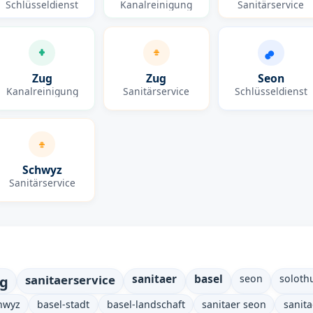
Schlüsseldienst
Kanalreinigung
Sanitärservice
Zug
Zug
Seon
Kanalreinigung
Sanitärservice
Schlüsseldienst
Schwyz
Sanitärservice
ng
sanitaerservice
sanitaer
basel
seon
soloth
hwyz
basel-stadt
basel-landschaft
sanitaer seon
sanita