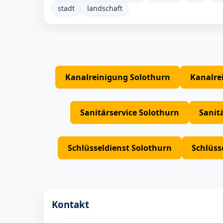
stadt
landschaft
Kanalreinigung Solothurn
Kanalre
Sanitärservice Solothurn
Sanit
Schlüsseldienst Solothurn
Schlüss
Kontakt