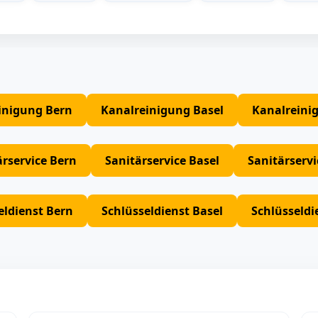
inigung Bern
Kanalreinigung Basel
Kanalreini
ärservice Bern
Sanitärservice Basel
Sanitärserv
eldienst Bern
Schlüsseldienst Basel
Schlüsseldi