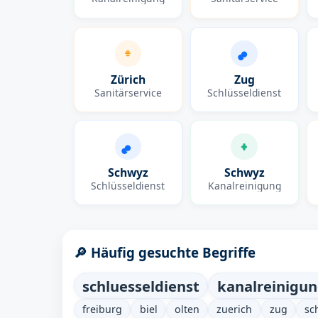
Zürich
Zug
Sanitärservice
Schlüsseldienst
Schwyz
Schwyz
Schlüsseldienst
Kanalreinigung
🔎 Häufig gesuchte Begriffe
schluesseldienst
kanalreinigu
freiburg
biel
olten
zuerich
zug
sc