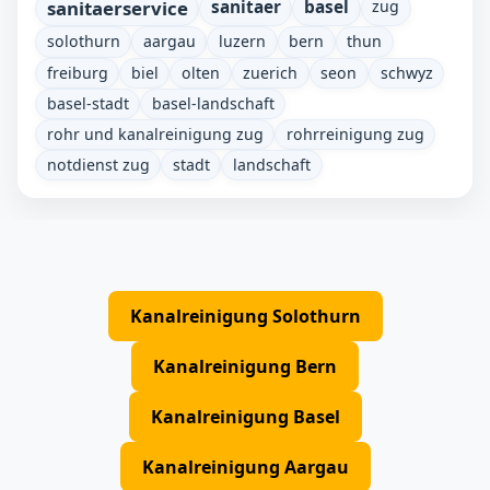
sanitaerservice
sanitaer
basel
zug
solothurn
aargau
luzern
bern
thun
freiburg
biel
olten
zuerich
seon
schwyz
basel-stadt
basel-landschaft
rohr und kanalreinigung zug
rohrreinigung zug
notdienst zug
stadt
landschaft
Kanalreinigung Solothurn
Kanalreinigung Bern
Kanalreinigung Basel
Kanalreinigung Aargau