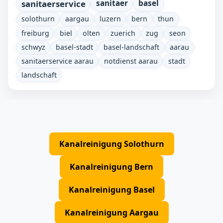
sanitaerservice
sanitaer
basel
solothurn
aargau
luzern
bern
thun
freiburg
biel
olten
zuerich
zug
seon
schwyz
basel-stadt
basel-landschaft
aarau
sanitaerservice aarau
notdienst aarau
stadt
landschaft
Kanalreinigung Solothurn
Kanalreinigung Bern
Kanalreinigung Basel
Kanalreinigung Aargau