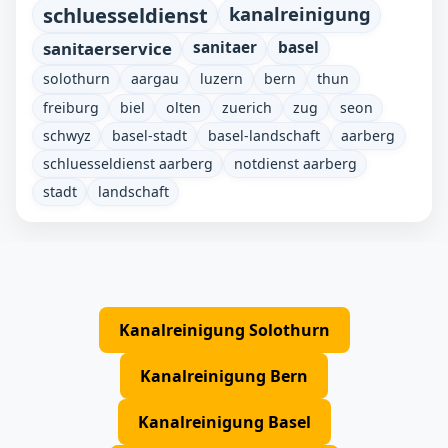
schluesseldienst
kanalreinigung
sanitaerservice
sanitaer
basel
solothurn
aargau
luzern
bern
thun
freiburg
biel
olten
zuerich
zug
seon
schwyz
basel-stadt
basel-landschaft
aarberg
schluesseldienst aarberg
notdienst aarberg
stadt
landschaft
Kanalreinigung Solothurn
Kanalreinigung Bern
Kanalreinigung Basel