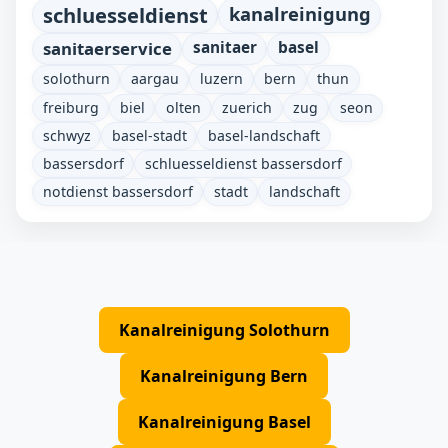
schluesseldienst
kanalreinigung
sanitaerservice
sanitaer
basel
solothurn
aargau
luzern
bern
thun
freiburg
biel
olten
zuerich
zug
seon
schwyz
basel-stadt
basel-landschaft
bassersdorf
schluesseldienst bassersdorf
notdienst bassersdorf
stadt
landschaft
Kanalreinigung Solothurn
Kanalreinigung Bern
Kanalreinigung Basel