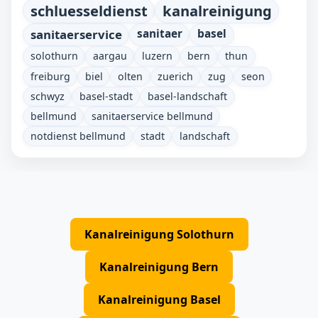
schluesseldienst
kanalreinigung
sanitaerservice
sanitaer
basel
solothurn
aargau
luzern
bern
thun
freiburg
biel
olten
zuerich
zug
seon
schwyz
basel-stadt
basel-landschaft
bellmund
sanitaerservice bellmund
notdienst bellmund
stadt
landschaft
Kanalreinigung Solothurn
Kanalreinigung Bern
Kanalreinigung Basel