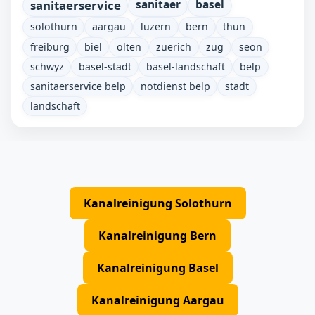
sanitaerservice
sanitaer
basel
solothurn
aargau
luzern
bern
thun
freiburg
biel
olten
zuerich
zug
seon
schwyz
basel-stadt
basel-landschaft
belp
sanitaerservice belp
notdienst belp
stadt
landschaft
Kanalreinigung Solothurn
Kanalreinigung Bern
Kanalreinigung Basel
Kanalreinigung Aargau