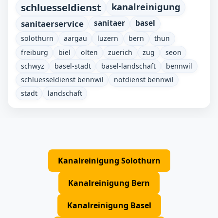
schluesseldienst
kanalreinigung
sanitaerservice
sanitaer
basel
solothurn
aargau
luzern
bern
thun
freiburg
biel
olten
zuerich
zug
seon
schwyz
basel-stadt
basel-landschaft
bennwil
schluesseldienst bennwil
notdienst bennwil
stadt
landschaft
Kanalreinigung Solothurn
Kanalreinigung Bern
Kanalreinigung Basel