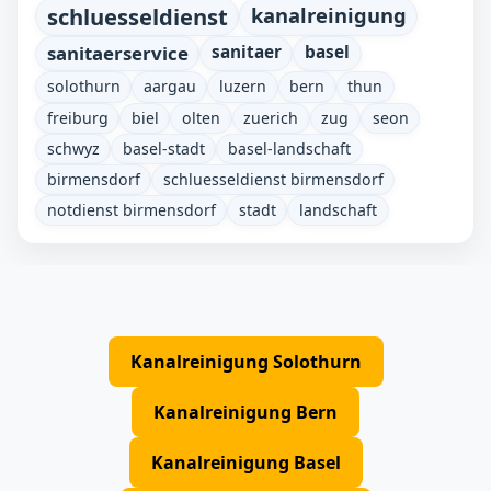
schluesseldienst
kanalreinigung
sanitaerservice
sanitaer
basel
solothurn
aargau
luzern
bern
thun
freiburg
biel
olten
zuerich
zug
seon
schwyz
basel-stadt
basel-landschaft
birmensdorf
schluesseldienst birmensdorf
notdienst birmensdorf
stadt
landschaft
Kanalreinigung Solothurn
Kanalreinigung Bern
Kanalreinigung Basel