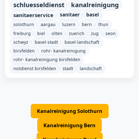
schluesseldienst
kanalreinigung
sanitaerservice
sanitaer
basel
solothurn
aargau
luzern
bern
thun
freiburg
biel
olten
zuerich
zug
seon
schwyz
basel-stadt
basel-landschaft
birsfelden
rohr- kanalreinigung
rohr- kanalreinigung birsfelden
notdienst birsfelden
stadt
landschaft
Kanalreinigung Solothurn
Kanalreinigung Bern