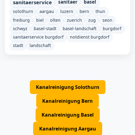
sanitaerservice
sanitaer
basel
solothurn
aargau
luzern
bern
thun
freiburg
biel
olten
zuerich
zug
seon
schwyz
basel-stadt
basel-landschaft
burgdorf
sanitaerservice burgdorf
notdienst burgdorf
stadt
landschaft
Kanalreinigung Solothurn
Kanalreinigung Bern
Kanalreinigung Basel
Kanalreinigung Aargau