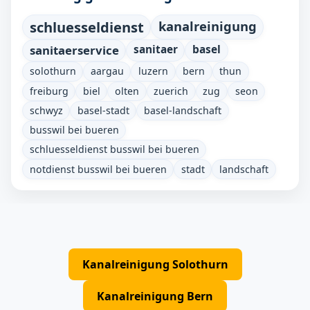
schluesseldienst
kanalreinigung
sanitaerservice
sanitaer
basel
solothurn
aargau
luzern
bern
thun
freiburg
biel
olten
zuerich
zug
seon
schwyz
basel-stadt
basel-landschaft
busswil bei bueren
schluesseldienst busswil bei bueren
notdienst busswil bei bueren
stadt
landschaft
Kanalreinigung Solothurn
Kanalreinigung Bern