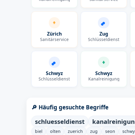
Zürich
Zug
Sanitärservice
Schlüsseldienst
Schwyz
Schwyz
Schlüsseldienst
Kanalreinigung
🔎 Häufig gesuchte Begriffe
schluesseldienst
kanalreinigu
biel
olten
zuerich
zug
seon
schwy