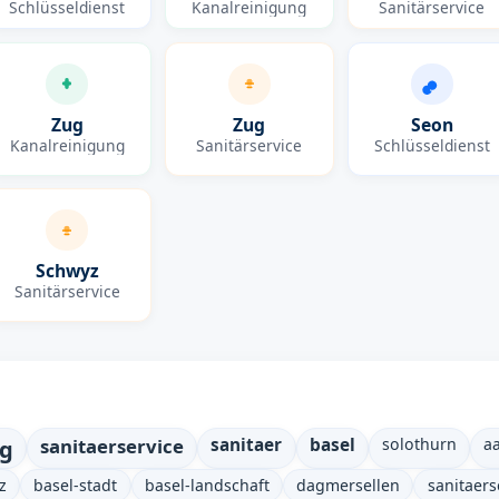
Schlüsseldienst
Kanalreinigung
Sanitärservice
Zug
Zug
Seon
Kanalreinigung
Sanitärservice
Schlüsseldienst
Schwyz
Sanitärservice
ng
sanitaerservice
sanitaer
basel
solothurn
a
z
basel-stadt
basel-landschaft
dagmersellen
sanitaers