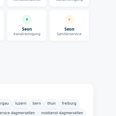
Seon
Seon
Kanalreinigung
Sanitärservice
argau
luzern
bern
thun
freiburg
ervice dagmersellen
notdienst dagmersellen