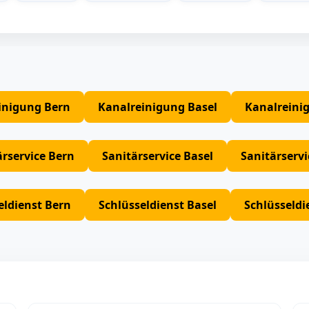
inigung Bern
Kanalreinigung Basel
Kanalreini
ärservice Bern
Sanitärservice Basel
Sanitärserv
eldienst Bern
Schlüsseldienst Basel
Schlüsseldi