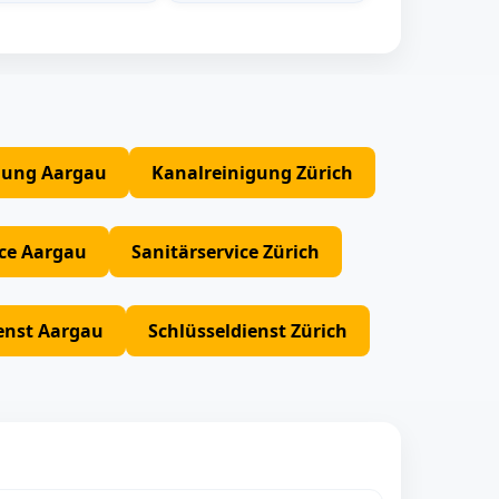
gung Aargau
Kanalreinigung Zürich
ice Aargau
Sanitärservice Zürich
enst Aargau
Schlüsseldienst Zürich