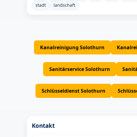
stadt
landschaft
Kanalreinigung Solothurn
Kanalre
Sanitärservice Solothurn
Sanit
Schlüsseldienst Solothurn
Schlüss
Kontakt