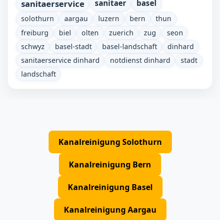
sanitaerservice
sanitaer
basel
solothurn
aargau
luzern
bern
thun
freiburg
biel
olten
zuerich
zug
seon
schwyz
basel-stadt
basel-landschaft
dinhard
sanitaerservice dinhard
notdienst dinhard
stadt
landschaft
Kanalreinigung Solothurn
Kanalreinigung Bern
Kanalreinigung Basel
Kanalreinigung Aargau