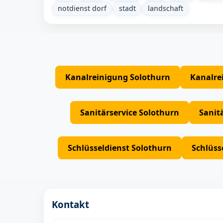
notdienst dorf
stadt
landschaft
Kanalreinigung Solothurn
Kanalre
Sanitärservice Solothurn
Sanit
Schlüsseldienst Solothurn
Schlüss
Kontakt