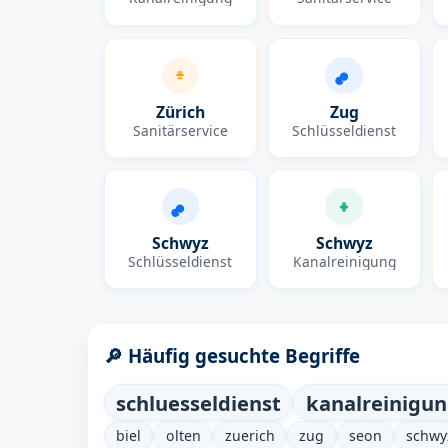
Zürich
Zug
Sanitärservice
Schlüsseldienst
Schwyz
Schwyz
Schlüsseldienst
Kanalreinigung
🔎 Häufig gesuchte Begriffe
schluesseldienst
kanalreinigu
biel
olten
zuerich
zug
seon
schwy