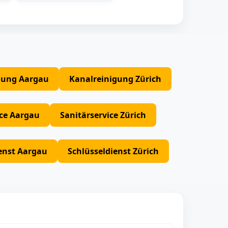
gung Aargau
Kanalreinigung Zürich
ice Aargau
Sanitärservice Zürich
enst Aargau
Schlüsseldienst Zürich