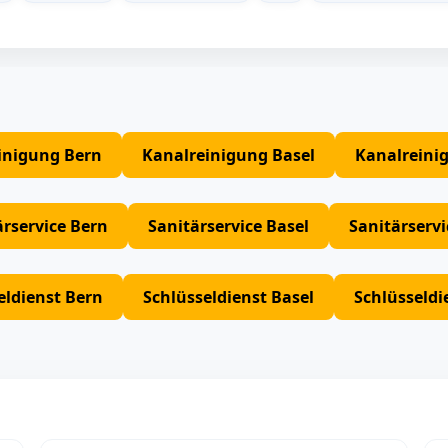
inigung Bern
Kanalreinigung Basel
Kanalreini
ärservice Bern
Sanitärservice Basel
Sanitärserv
eldienst Bern
Schlüsseldienst Basel
Schlüsseldi