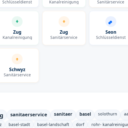
Schlüsseldienst
Kanalreinigung
Sanitärservice
Zug
Zug
Seon
Kanalreinigung
Sanitärservice
Schlüsseldienst
Schwyz
Sanitärservice
ng
sanitaerservice
sanitaer
basel
solothurn
a
z
basel-stadt
basel-landschaft
dorf
rohr- kanalreinig