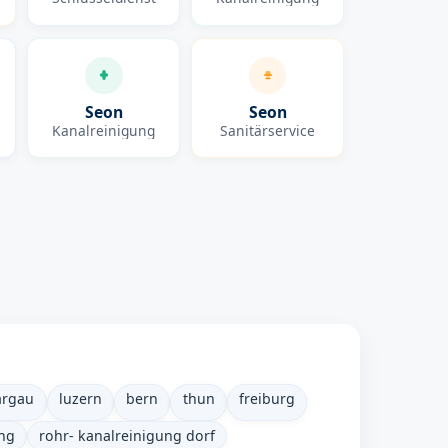
Seon
Seon
Kanalreinigung
Sanitärservice
argau
luzern
bern
thun
freiburg
ung
rohr- kanalreinigung dorf