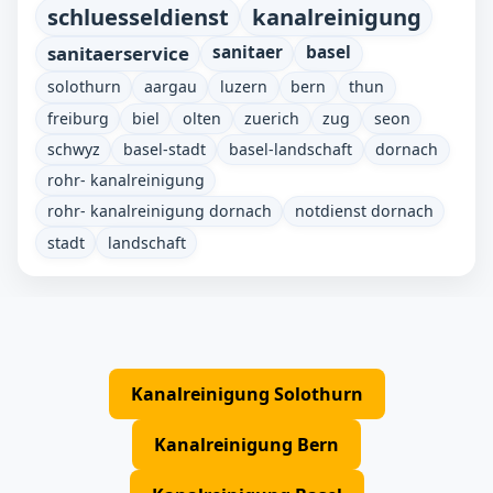
schluesseldienst
kanalreinigung
sanitaerservice
sanitaer
basel
solothurn
aargau
luzern
bern
thun
freiburg
biel
olten
zuerich
zug
seon
schwyz
basel-stadt
basel-landschaft
dornach
rohr- kanalreinigung
rohr- kanalreinigung dornach
notdienst dornach
stadt
landschaft
Kanalreinigung Solothurn
Kanalreinigung Bern