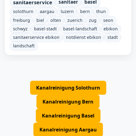
sanitaerservice
sanitaer
basel
solothurn
aargau
luzern
bern
thun
freiburg
biel
olten
zuerich
zug
seon
schwyz
basel-stadt
basel-landschaft
ebikon
sanitaerservice ebikon
notdienst ebikon
stadt
landschaft
Kanalreinigung Solothurn
Kanalreinigung Bern
Kanalreinigung Basel
Kanalreinigung Aargau