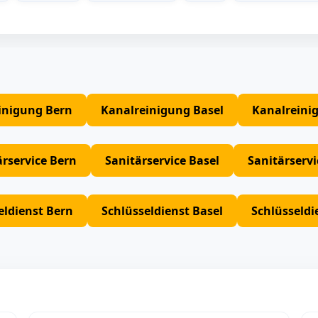
inigung Bern
Kanalreinigung Basel
Kanalreini
ärservice Bern
Sanitärservice Basel
Sanitärserv
eldienst Bern
Schlüsseldienst Basel
Schlüsseldi