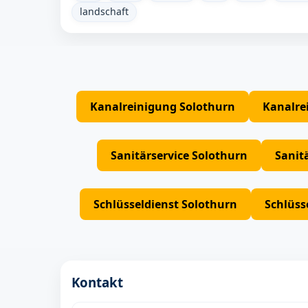
landschaft
Kanalreinigung Solothurn
Kanalre
Sanitärservice Solothurn
Sanit
Schlüsseldienst Solothurn
Schlüss
Kontakt