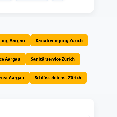
gung Aargau
Kanalreinigung Zürich
ice Aargau
Sanitärservice Zürich
enst Aargau
Schlüsseldienst Zürich