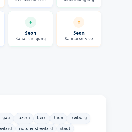
Seon
Seon
Kanalreinigung
Sanitärservice
argau
luzern
bern
thun
freiburg
evilard
notdienst evilard
stadt