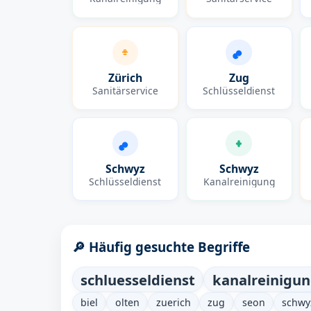
Zürich
Zug
Sanitärservice
Schlüsseldienst
Schwyz
Schwyz
Schlüsseldienst
Kanalreinigung
🔎 Häufig gesuchte Begriffe
schluesseldienst
kanalreinigu
biel
olten
zuerich
zug
seon
schwy