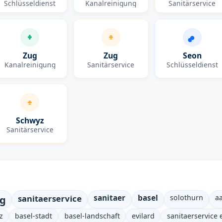
Schlüsseldienst
Kanalreinigung
Sanitärservice
Zug
Zug
Seon
Kanalreinigung
Sanitärservice
Schlüsseldienst
Schwyz
Sanitärservice
ng
sanitaerservice
sanitaer
basel
solothurn
a
z
basel-stadt
basel-landschaft
evilard
sanitaerservice 