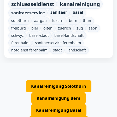
schluesseldienst
kanalreinigung
sanitaerservice
sanitaer
basel
solothurn
aargau
luzern
bern
thun
freiburg
biel
olten
zuerich
zug
seon
schwyz
basel-stadt
basel-landschaft
ferenbalm
sanitaerservice ferenbalm
notdienst ferenbalm
stadt
landschaft
Kanalreinigung Solothurn
Kanalreinigung Bern
Kanalreinigung Basel