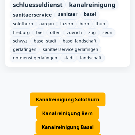
schluesseldienst
kanalreinigung
sanitaerservice
sanitaer
basel
solothurn
aargau
luzern
bern
thun
freiburg
biel
olten
zuerich
zug
seon
schwyz
basel-stadt
basel-landschaft
gerlafingen
sanitaerservice gerlafingen
notdienst gerlafingen
stadt
landschaft
Kanalreinigung Solothurn
Kanalreinigung Bern
Kanalreinigung Basel