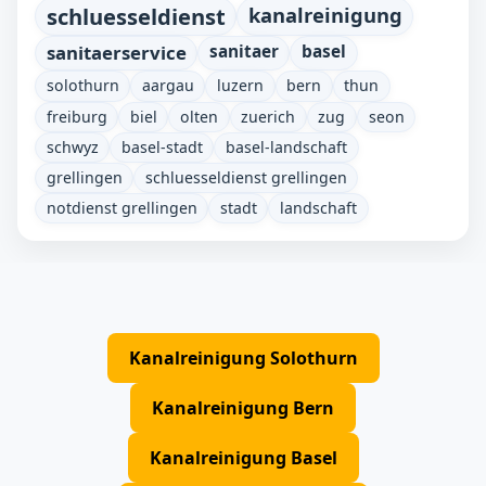
schluesseldienst
kanalreinigung
sanitaerservice
sanitaer
basel
solothurn
aargau
luzern
bern
thun
freiburg
biel
olten
zuerich
zug
seon
schwyz
basel-stadt
basel-landschaft
grellingen
schluesseldienst grellingen
notdienst grellingen
stadt
landschaft
Kanalreinigung Solothurn
Kanalreinigung Bern
Kanalreinigung Basel