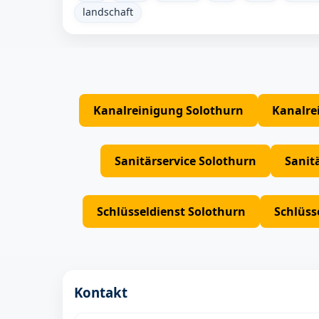
landschaft
Kanalreinigung Solothurn
Kanalre
Sanitärservice Solothurn
Sanit
Schlüsseldienst Solothurn
Schlüss
Kontakt