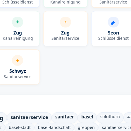
Schlüsseldienst
Kanalreinigung
Sanitärservice
Zug
Zug
Seon
Kanalreinigung
Sanitärservice
Schlüsseldienst
Schwyz
Sanitärservice
ng
sanitaerservice
sanitaer
basel
solothurn
a
z
basel-stadt
basel-landschaft
greppen
sanitaerservi