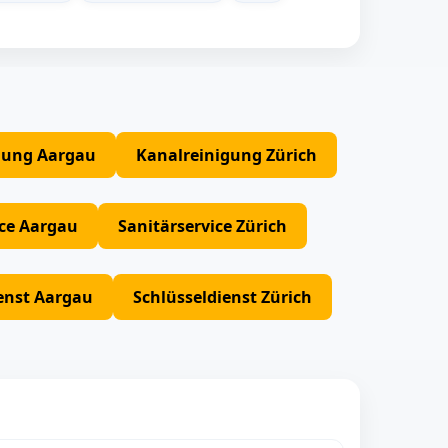
gung Aargau
Kanalreinigung Zürich
ice Aargau
Sanitärservice Zürich
enst Aargau
Schlüsseldienst Zürich