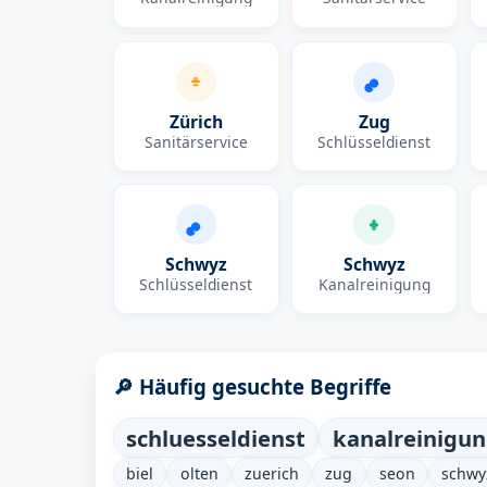
Zürich
Zug
Sanitärservice
Schlüsseldienst
Schwyz
Schwyz
Schlüsseldienst
Kanalreinigung
🔎 Häufig gesuchte Begriffe
schluesseldienst
kanalreinigu
biel
olten
zuerich
zug
seon
schwy