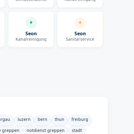
Seon
Seon
Kanalreinigung
Sanitärservice
argau
luzern
bern
thun
freiburg
ce greppen
notdienst greppen
stadt