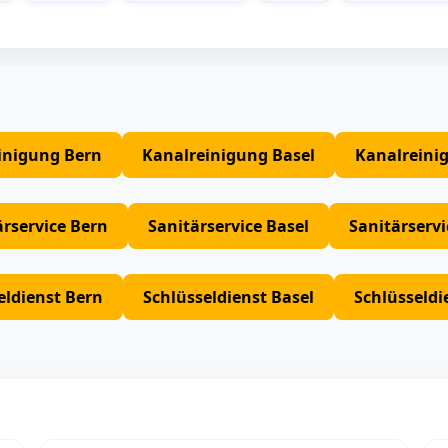
inigung Bern
Kanalreinigung Basel
Kanalreini
ärservice Bern
Sanitärservice Basel
Sanitärserv
eldienst Bern
Schlüsseldienst Basel
Schlüsseldi