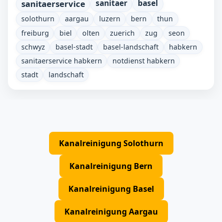
sanitaerservice
sanitaer
basel
solothurn
aargau
luzern
bern
thun
freiburg
biel
olten
zuerich
zug
seon
schwyz
basel-stadt
basel-landschaft
habkern
sanitaerservice habkern
notdienst habkern
stadt
landschaft
Kanalreinigung Solothurn
Kanalreinigung Bern
Kanalreinigung Basel
Kanalreinigung Aargau