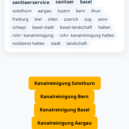
sanitaerservice
sanitaer
basel
solothurn
aargau
luzern
bern
thun
freiburg
biel
olten
zuerich
zug
seon
schwyz
basel-stadt
basel-landschaft
halten
rohr- kanalreinigung
rohr- kanalreinigung halten
notdienst halten
stadt
landschaft
Kanalreinigung Solothurn
Kanalreinigung Bern
Kanalreinigung Basel
Kanalreinigung Aargau