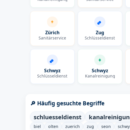
Zürich
Zug
Sanitärservice
Schlüsseldienst
Schwyz
Schwyz
Schlüsseldienst
Kanalreinigung
🔎 Häufig gesuchte Begriffe
schluesseldienst
kanalreinigu
biel
olten
zuerich
zug
seon
schwy