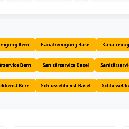
inigung Bern
Kanalreinigung Basel
Kanalreini
ärservice Bern
Sanitärservice Basel
Sanitärserv
eldienst Bern
Schlüsseldienst Basel
Schlüsseldi