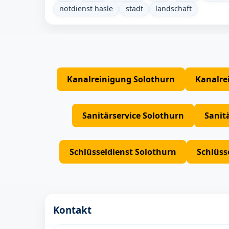
notdienst hasle
stadt
landschaft
Kanalreinigung Solothurn
Kanalre
Sanitärservice Solothurn
Sanit
Schlüsseldienst Solothurn
Schlüss
Kontakt