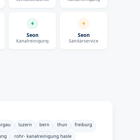
Seon
Seon
Kanalreinigung
Sanitärservice
argau
luzern
bern
thun
freiburg
gung
rohr- kanalreinigung hasle