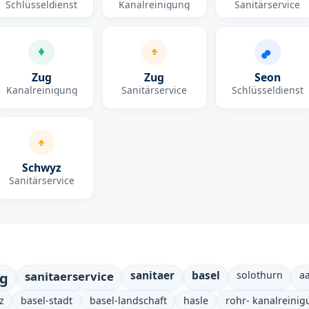
Schlüsseldienst
Kanalreinigung
Sanitärservice
Zug
Zug
Seon
Kanalreinigung
Sanitärservice
Schlüsseldienst
Schwyz
Sanitärservice
ng
sanitaerservice
sanitaer
basel
solothurn
a
z
basel-stadt
basel-landschaft
hasle
rohr- kanalreini