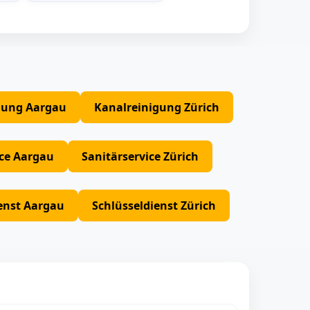
gung Aargau
Kanalreinigung Zürich
ice Aargau
Sanitärservice Zürich
enst Aargau
Schlüsseldienst Zürich