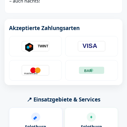
– auch nachts!
Akzeptierte Zahlungsarten
VISA
TWINT
BAR
mastercard
📍 Einsatzgebiete & Services
Solothurn
Solothurn