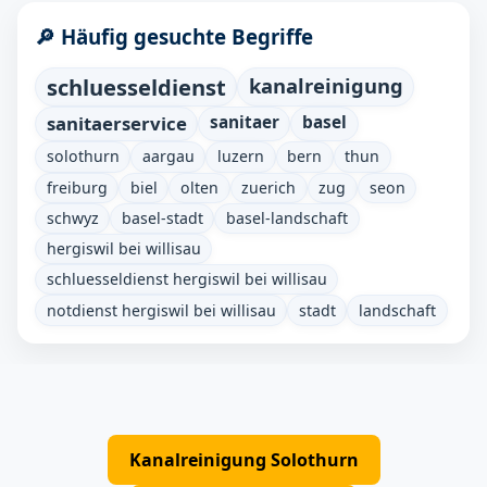
🔎 Häufig gesuchte Begriffe
schluesseldienst
kanalreinigung
sanitaerservice
sanitaer
basel
solothurn
aargau
luzern
bern
thun
freiburg
biel
olten
zuerich
zug
seon
schwyz
basel-stadt
basel-landschaft
hergiswil bei willisau
schluesseldienst hergiswil bei willisau
notdienst hergiswil bei willisau
stadt
landschaft
Kanalreinigung Solothurn