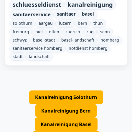
schluesseldienst
kanalreinigung
sanitaerservice
sanitaer
basel
solothurn
aargau
luzern
bern
thun
freiburg
biel
olten
zuerich
zug
seon
schwyz
basel-stadt
basel-landschaft
homberg
sanitaerservice homberg
notdienst homberg
stadt
landschaft
Kanalreinigung Solothurn
Kanalreinigung Bern
Kanalreinigung Basel