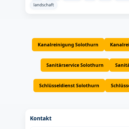
landschaft
Kanalreinigung Solothurn
Kanalre
Sanitärservice Solothurn
Sanit
Schlüsseldienst Solothurn
Schlüss
Kontakt