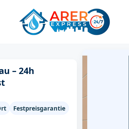
au – 24h
st
Ort
Festpreisgarantie