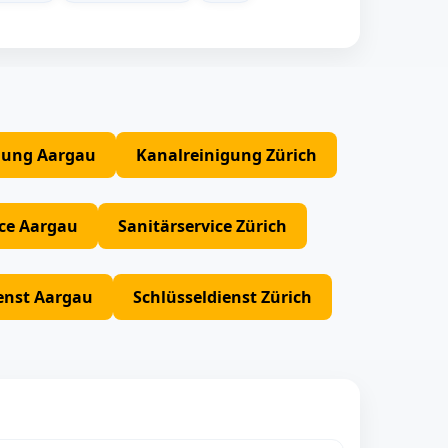
gung Aargau
Kanalreinigung Zürich
ice Aargau
Sanitärservice Zürich
enst Aargau
Schlüsseldienst Zürich