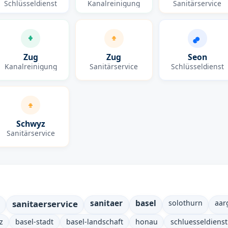
Schlüsseldienst
Kanalreinigung
Sanitärservice
Zug
Zug
Seon
Kanalreinigung
Sanitärservice
Schlüsseldienst
Schwyz
Sanitärservice
sanitaerservice
sanitaer
basel
solothurn
aar
z
basel-stadt
basel-landschaft
honau
schluesseldiens