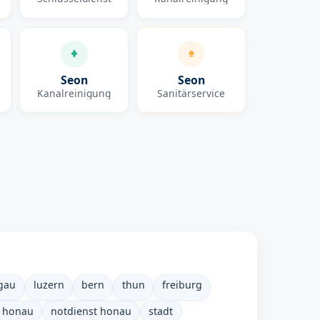
Seon
Seon
Kanalreinigung
Sanitärservice
gau
luzern
bern
thun
freiburg
t honau
notdienst honau
stadt