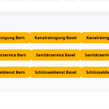
inigung Bern
Kanalreinigung Basel
Kanalreini
ärservice Bern
Sanitärservice Basel
Sanitärserv
eldienst Bern
Schlüsseldienst Basel
Schlüsseldi