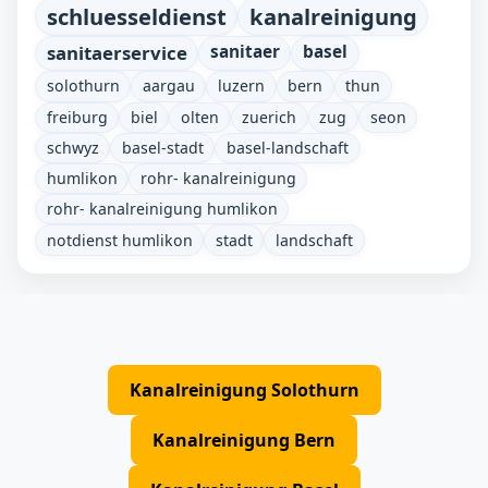
schluesseldienst
kanalreinigung
sanitaerservice
sanitaer
basel
solothurn
aargau
luzern
bern
thun
freiburg
biel
olten
zuerich
zug
seon
schwyz
basel-stadt
basel-landschaft
humlikon
rohr- kanalreinigung
rohr- kanalreinigung humlikon
notdienst humlikon
stadt
landschaft
Kanalreinigung Solothurn
Kanalreinigung Bern