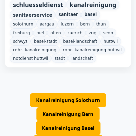
schluesseldienst
kanalreinigung
sanitaerservice
sanitaer
basel
solothurn
aargau
luzern
bern
thun
freiburg
biel
olten
zuerich
zug
seon
schwyz
basel-stadt
basel-landschaft
huttwil
rohr- kanalreinigung
rohr- kanalreinigung huttwil
notdienst huttwil
stadt
landschaft
Kanalreinigung Solothurn
Kanalreinigung Bern
Kanalreinigung Basel