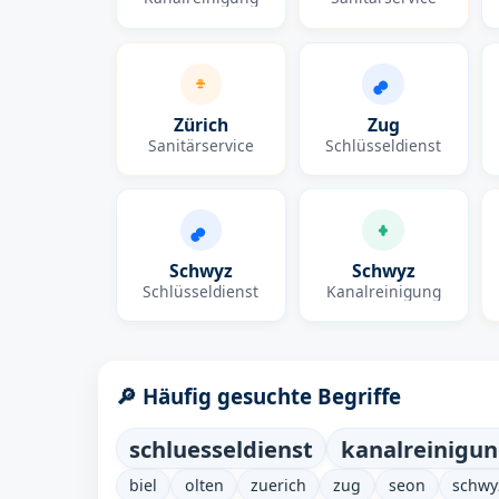
Zürich
Zug
Sanitärservice
Schlüsseldienst
Schwyz
Schwyz
Schlüsseldienst
Kanalreinigung
🔎 Häufig gesuchte Begriffe
schluesseldienst
kanalreinigu
biel
olten
zuerich
zug
seon
schwy