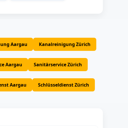
gung Aargau
Kanalreinigung Zürich
ice Aargau
Sanitärservice Zürich
enst Aargau
Schlüsseldienst Zürich