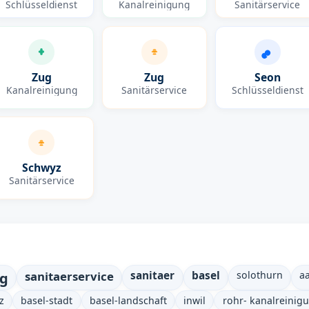
Schlüsseldienst
Kanalreinigung
Sanitärservice
Zug
Zug
Seon
Kanalreinigung
Sanitärservice
Schlüsseldienst
Schwyz
Sanitärservice
ng
sanitaerservice
sanitaer
basel
solothurn
a
z
basel-stadt
basel-landschaft
inwil
rohr- kanalreinig