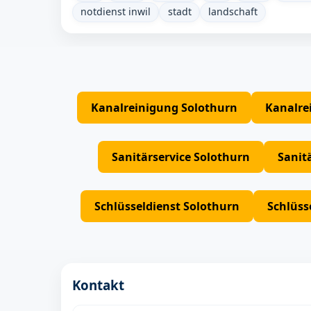
notdienst inwil
stadt
landschaft
Kanalreinigung Solothurn
Kanalre
Sanitärservice Solothurn
Sanit
Schlüsseldienst Solothurn
Schlüss
Kontakt