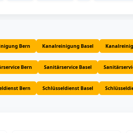
inigung Bern
Kanalreinigung Basel
Kanalreini
ärservice Bern
Sanitärservice Basel
Sanitärserv
eldienst Bern
Schlüsseldienst Basel
Schlüsseldi