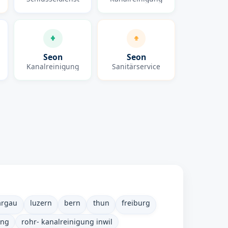
Seon
Seon
Kanalreinigung
Sanitärservice
argau
luzern
bern
thun
freiburg
ung
rohr- kanalreinigung inwil