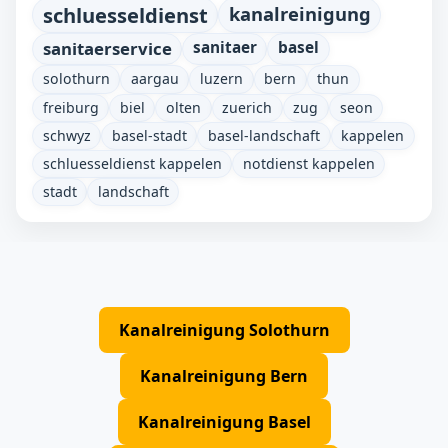
schluesseldienst
kanalreinigung
sanitaerservice
sanitaer
basel
solothurn
aargau
luzern
bern
thun
freiburg
biel
olten
zuerich
zug
seon
schwyz
basel-stadt
basel-landschaft
kappelen
schluesseldienst kappelen
notdienst kappelen
stadt
landschaft
Kanalreinigung Solothurn
Kanalreinigung Bern
Kanalreinigung Basel