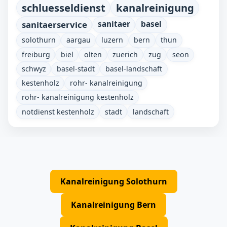
schluesseldienst
kanalreinigung
sanitaerservice
sanitaer
basel
solothurn
aargau
luzern
bern
thun
freiburg
biel
olten
zuerich
zug
seon
schwyz
basel-stadt
basel-landschaft
kestenholz
rohr- kanalreinigung
rohr- kanalreinigung kestenholz
notdienst kestenholz
stadt
landschaft
Kanalreinigung Solothurn
Kanalreinigung Bern