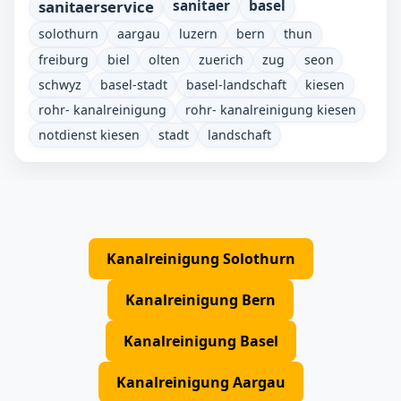
sanitaerservice
sanitaer
basel
solothurn
aargau
luzern
bern
thun
freiburg
biel
olten
zuerich
zug
seon
schwyz
basel-stadt
basel-landschaft
kiesen
rohr- kanalreinigung
rohr- kanalreinigung kiesen
notdienst kiesen
stadt
landschaft
Kanalreinigung Solothurn
Kanalreinigung Bern
Kanalreinigung Basel
Kanalreinigung Aargau