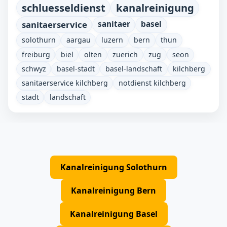
schluesseldienst
kanalreinigung
sanitaerservice
sanitaer
basel
solothurn
aargau
luzern
bern
thun
freiburg
biel
olten
zuerich
zug
seon
schwyz
basel-stadt
basel-landschaft
kilchberg
sanitaerservice kilchberg
notdienst kilchberg
stadt
landschaft
Kanalreinigung Solothurn
Kanalreinigung Bern
Kanalreinigung Basel