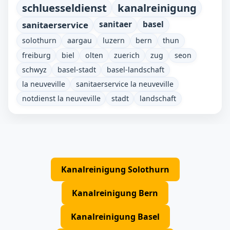
schluesseldienst
kanalreinigung
sanitaerservice
sanitaer
basel
solothurn
aargau
luzern
bern
thun
freiburg
biel
olten
zuerich
zug
seon
schwyz
basel-stadt
basel-landschaft
la neuveville
sanitaerservice la neuveville
notdienst la neuveville
stadt
landschaft
Kanalreinigung Solothurn
Kanalreinigung Bern
Kanalreinigung Basel