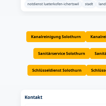
notdienst lueterkofen-ichertswil
stadt
land
Kanalreinigung Solothurn
Kanalre
Sanitärservice Solothurn
Sanit
Schlüsseldienst Solothurn
Schlüss
Kontakt