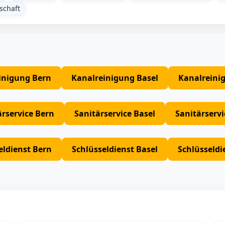
schaft
inigung Bern
Kanalreinigung Basel
Kanalreini
ärservice Bern
Sanitärservice Basel
Sanitärserv
eldienst Bern
Schlüsseldienst Basel
Schlüsseldi