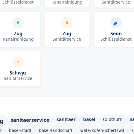
Schlüsseldienst
Kanalreinigung
Sanitärservice
Zug
Zug
Seon
Kanalreinigung
Sanitärservice
Schlüsseldienst
Schwyz
Sanitärservice
ng
sanitaerservice
sanitaer
basel
solothurn
a
z
basel-stadt
basel-landschaft
lueterkofen-ichertswil
s