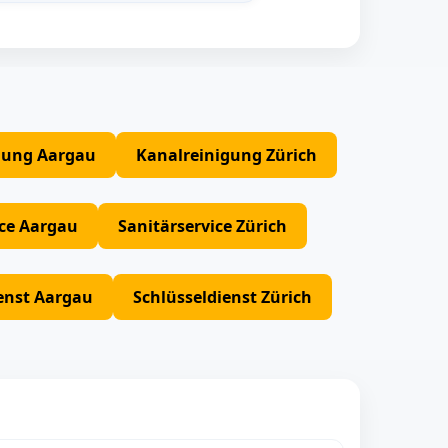
gung Aargau
Kanalreinigung Zürich
ice Aargau
Sanitärservice Zürich
enst Aargau
Schlüsseldienst Zürich