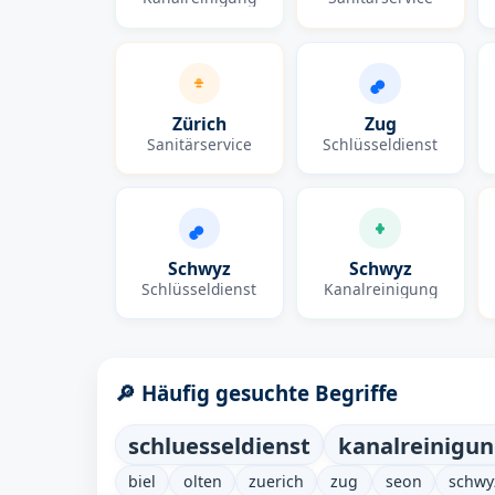
Zürich
Zug
Sanitärservice
Schlüsseldienst
Schwyz
Schwyz
Schlüsseldienst
Kanalreinigung
🔎 Häufig gesuchte Begriffe
schluesseldienst
kanalreinigu
biel
olten
zuerich
zug
seon
schwy