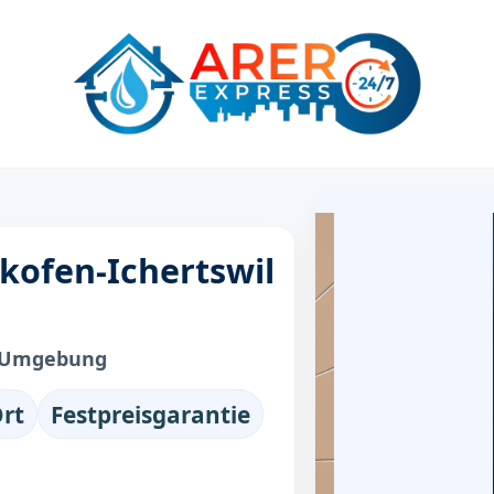
rkofen-Ichertswil
 & Umgebung
Ort
Festpreisgarantie