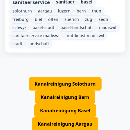
sanitaerservice
sanitaer
basel
solothurn
aargau
luzern
bern
thun
freiburg
biel
olten
zuerich
zug
seon
schwyz
basel-stadt
basel-landschaft
madiswil
sanitaerservice madiswil
notdienst madiswil
stadt
landschaft
Kanalreinigung Solothurn
Kanalreinigung Bern
Kanalreinigung Basel
Kanalreinigung Aargau