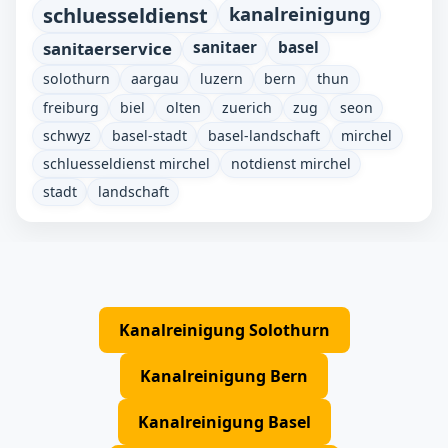
schluesseldienst
kanalreinigung
sanitaerservice
sanitaer
basel
solothurn
aargau
luzern
bern
thun
freiburg
biel
olten
zuerich
zug
seon
schwyz
basel-stadt
basel-landschaft
mirchel
schluesseldienst mirchel
notdienst mirchel
stadt
landschaft
Kanalreinigung Solothurn
Kanalreinigung Bern
Kanalreinigung Basel