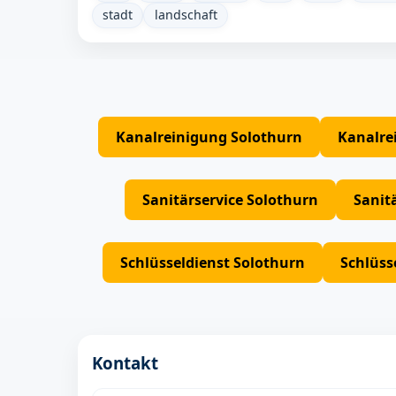
stadt
landschaft
Kanalreinigung Solothurn
Kanalre
Sanitärservice Solothurn
Sanit
Schlüsseldienst Solothurn
Schlüss
Kontakt