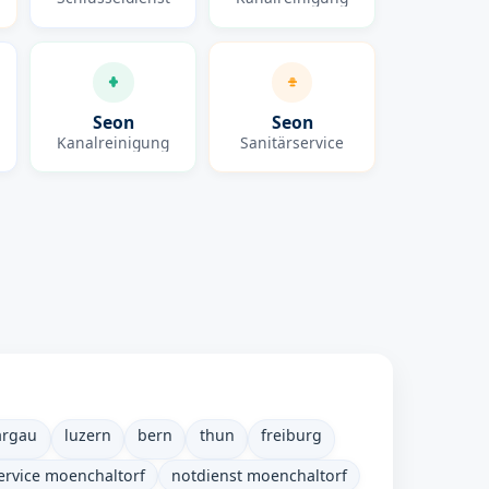
Seon
Seon
Kanalreinigung
Sanitärservice
argau
luzern
bern
thun
freiburg
ervice moenchaltorf
notdienst moenchaltorf