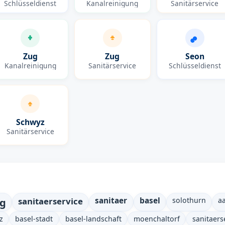
Schlüsseldienst
Kanalreinigung
Sanitärservice
Zug
Zug
Seon
Kanalreinigung
Sanitärservice
Schlüsseldienst
Schwyz
Sanitärservice
ng
sanitaerservice
sanitaer
basel
solothurn
a
z
basel-stadt
basel-landschaft
moenchaltorf
sanitaers