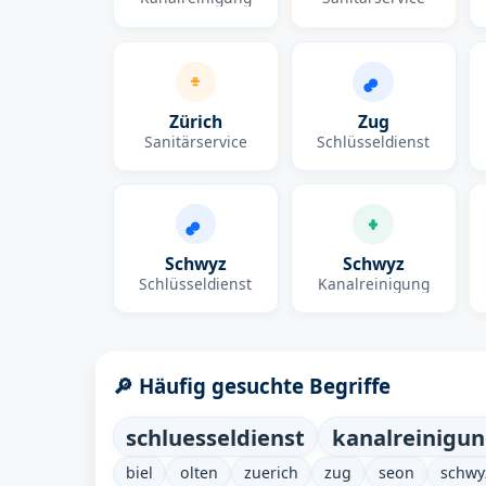
Zürich
Zug
Sanitärservice
Schlüsseldienst
Schwyz
Schwyz
Schlüsseldienst
Kanalreinigung
🔎 Häufig gesuchte Begriffe
schluesseldienst
kanalreinigu
biel
olten
zuerich
zug
seon
schwy