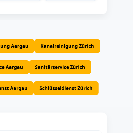
gung Aargau
Kanalreinigung Zürich
ice Aargau
Sanitärservice Zürich
enst Aargau
Schlüsseldienst Zürich