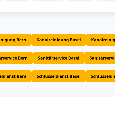
inigung Bern
Kanalreinigung Basel
Kanalreini
ärservice Bern
Sanitärservice Basel
Sanitärserv
eldienst Bern
Schlüsseldienst Basel
Schlüsseldi