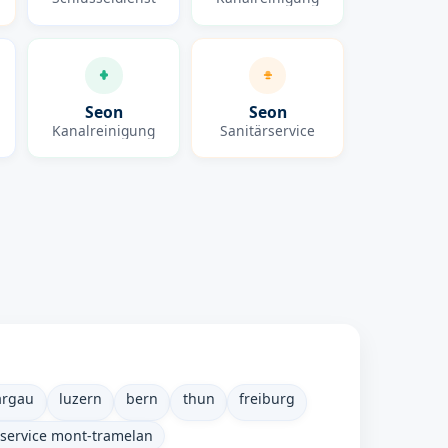
Seon
Seon
Kanalreinigung
Sanitärservice
argau
luzern
bern
thun
freiburg
rservice mont-tramelan