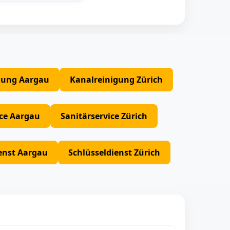
gung Aargau
Kanalreinigung Zürich
ice Aargau
Sanitärservice Zürich
enst Aargau
Schlüsseldienst Zürich