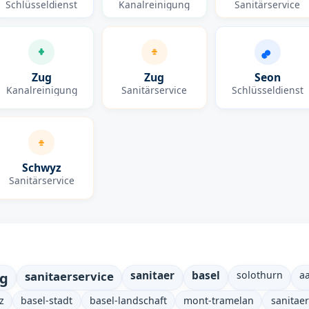
Schlüsseldienst
Kanalreinigung
Sanitärservice
Zug
Zug
Seon
Kanalreinigung
Sanitärservice
Schlüsseldienst
Schwyz
Sanitärservice
ng
sanitaerservice
sanitaer
basel
solothurn
a
z
basel-stadt
basel-landschaft
mont-tramelan
sanitae