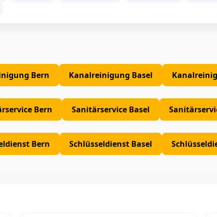
inigung Bern
Kanalreinigung Basel
Kanalreini
ärservice Bern
Sanitärservice Basel
Sanitärserv
eldienst Bern
Schlüsseldienst Basel
Schlüsseldi