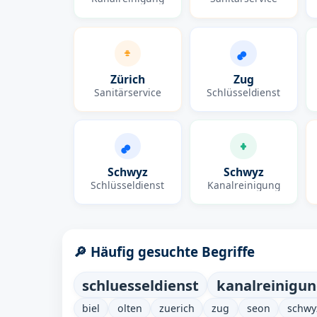
Zürich
Zug
Sanitärservice
Schlüsseldienst
Schwyz
Schwyz
Schlüsseldienst
Kanalreinigung
🔎 Häufig gesuchte Begriffe
schluesseldienst
kanalreinigu
biel
olten
zuerich
zug
seon
schwy