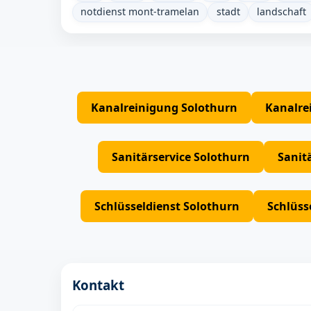
notdienst mont-tramelan
stadt
landschaft
Kanalreinigung Solothurn
Kanalre
Sanitärservice Solothurn
Sanit
Schlüsseldienst Solothurn
Schlüss
Kontakt