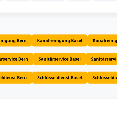
inigung Bern
Kanalreinigung Basel
Kanalreini
ärservice Bern
Sanitärservice Basel
Sanitärserv
eldienst Bern
Schlüsseldienst Basel
Schlüsseldi