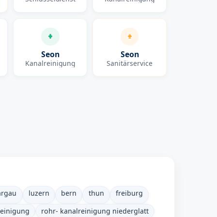
Seon
Seon
Kanalreinigung
Sanitärservice
argau
luzern
bern
thun
freiburg
reinigung
rohr- kanalreinigung niederglatt