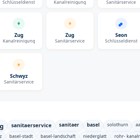
Schlüsseldienst
Kanalreinigung
Sanitärservice
Zug
Zug
Seon
Kanalreinigung
Sanitärservice
Schlüsseldienst
Schwyz
Sanitärservice
ng
sanitaerservice
sanitaer
basel
solothurn
a
z
basel-stadt
basel-landschaft
niederglatt
rohr- kanal