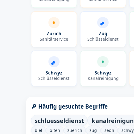
Zürich
Zug
Sanitärservice
Schlüsseldienst
Schwyz
Schwyz
Schlüsseldienst
Kanalreinigung
🔎 Häufig gesuchte Begriffe
schluesseldienst
kanalreinigu
biel
olten
zuerich
zug
seon
schwy