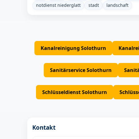
notdienst niederglatt
stadt
landschaft
Kanalreinigung Solothurn
Kanalre
Sanitärservice Solothurn
Sanit
Schlüsseldienst Solothurn
Schlüss
Kontakt