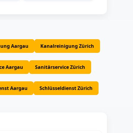
gung Aargau
Kanalreinigung Zürich
ice Aargau
Sanitärservice Zürich
enst Aargau
Schlüsseldienst Zürich