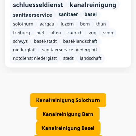
schluesseldienst
kanalreinigung
sanitaerservice
sanitaer
basel
solothurn
aargau
luzern
bern
thun
freiburg
biel
olten
zuerich
zug
seon
schwyz
basel-stadt
basel-landschaft
niederglatt
sanitaerservice niederglatt
notdienst niederglatt
stadt
landschaft
Kanalreinigung Solothurn
Kanalreinigung Bern
Kanalreinigung Basel