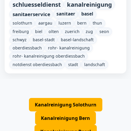
schluesseldienst
kanalreinigung
sanitaerservice
sanitaer
basel
solothurn
aargau
luzern
bern
thun
freiburg
biel
olten
zuerich
zug
seon
schwyz
basel-stadt
basel-landschaft
oberdiessbach
rohr- kanalreinigung
rohr- kanalreinigung oberdiessbach
notdienst oberdiessbach
stadt
landschaft
Kanalreinigung Solothurn
Kanalreinigung Bern