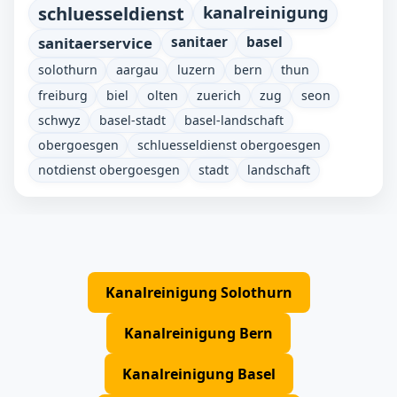
schluesseldienst
kanalreinigung
sanitaerservice
sanitaer
basel
solothurn
aargau
luzern
bern
thun
freiburg
biel
olten
zuerich
zug
seon
schwyz
basel-stadt
basel-landschaft
obergoesgen
schluesseldienst obergoesgen
notdienst obergoesgen
stadt
landschaft
Kanalreinigung Solothurn
Kanalreinigung Bern
Kanalreinigung Basel