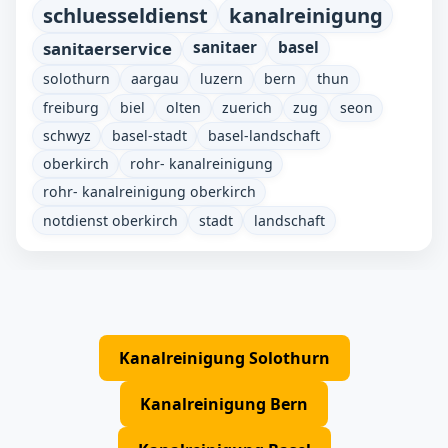
schluesseldienst
kanalreinigung
sanitaerservice
sanitaer
basel
solothurn
aargau
luzern
bern
thun
freiburg
biel
olten
zuerich
zug
seon
schwyz
basel-stadt
basel-landschaft
oberkirch
rohr- kanalreinigung
rohr- kanalreinigung oberkirch
notdienst oberkirch
stadt
landschaft
Kanalreinigung Solothurn
Kanalreinigung Bern