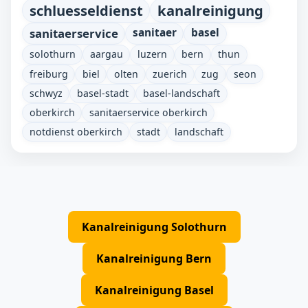
schluesseldienst
kanalreinigung
sanitaerservice
sanitaer
basel
solothurn
aargau
luzern
bern
thun
freiburg
biel
olten
zuerich
zug
seon
schwyz
basel-stadt
basel-landschaft
oberkirch
sanitaerservice oberkirch
notdienst oberkirch
stadt
landschaft
Kanalreinigung Solothurn
Kanalreinigung Bern
Kanalreinigung Basel