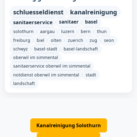
schluesseldienst
kanalreinigung
sanitaerservice
sanitaer
basel
solothurn
aargau
luzern
bern
thun
freiburg
biel
olten
zuerich
zug
seon
schwyz
basel-stadt
basel-landschaft
oberwil im simmental
sanitaerservice oberwil im simmental
notdienst oberwil im simmental
stadt
landschaft
Kanalreinigung Solothurn